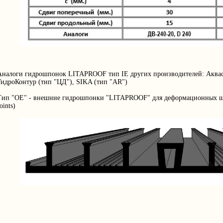
Аналоги гидрошпонок LITAPROOF тип IE других производителей: Аквастоп
ГидроКонтур (тип "ЦД"), SIKA (тип "AR")
Тип "OE" - внешние гидрошпонки "LITAPROOF" для деформационных швов
oints)