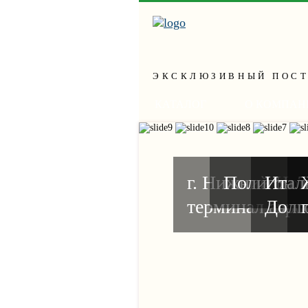
ЭКСКЛЮЗИВНЫЙ ПОС
КАТАЛОГ
О КОМПАН
г. Нижний Нов
Полигон Т
Италь
терминал аэро
Долг