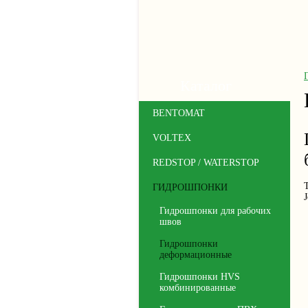
Каталог
BENTOMAT
VOLTEX
REDSTOP / WATERSTOP
ГИДРОШПОНКИ
J
Гидрошпонки для рабочих
швов
Гидрошпонки
деформационные
Гидрошпонки HVS
комбинированные