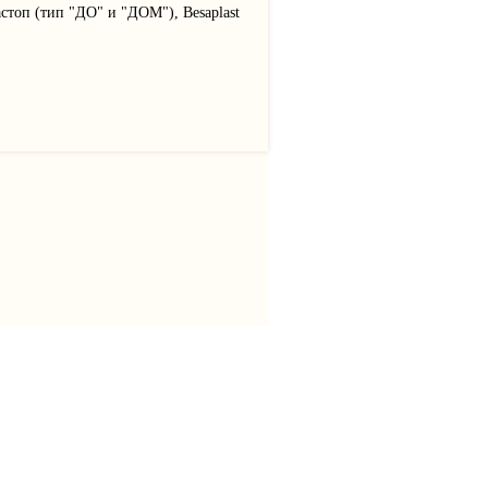
оп (тип "ДО" и "ДОМ"), Besaplast
info@bentomat.ru
Пн-Пт с 9:00 до 18:00