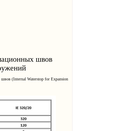
мационных швов
оружений
в (Internal Waterstop for Expansion