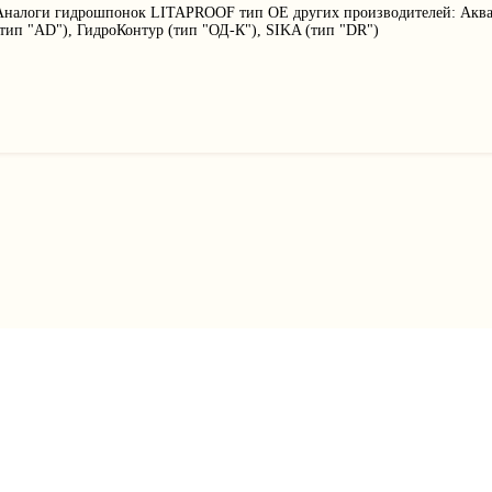
Аналоги гидрошпонок LITAPROOF тип OE других производителей: Акваст
(тип "AD"), ГидроКонтур (тип "ОД-К"), SIKA (тип "DR")
О компании
Цены
8 (800) 200 06 57
Качество
Услуги
8 (499) 112 09 91
Контакты