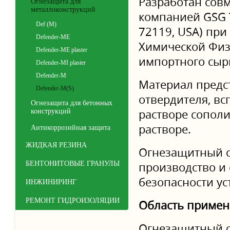
Разработан сов
Огнезащита для
металлоконструкций
компанией GSG T
Def (M)
72119, USA) при
Defender-ME
Химической Физи
Defender-ME plaster
импортного сыр
Defender-MI plaster
Defender-М
Материал предс
Defender-M(S)
отвердителя, вс
Огнезащита для бетонных
растворе сопол
конструкций
растворе.
Антикоррозийная защита
ЖИДКАЯ РЕЗИНА
Огнезащитный с
БЕНТОНИТОВЫЕ ГРАНУЛЫ
производство и
безопасности у
ИНЖИНИРИНГ
РЕМОНТ ГИДРОИЗОЛЯЦИИ
Область приме
Огнезащитный с