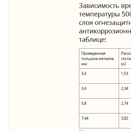
Зависимость вр
температуры 50
слоя огнезащитн
антикоррозионн
таблице:
Приведенная
Расх
толщина металла,
соста
мм
м2
3,4
1,53
3,4
2,34
5,8
2,74
7,44
3,82