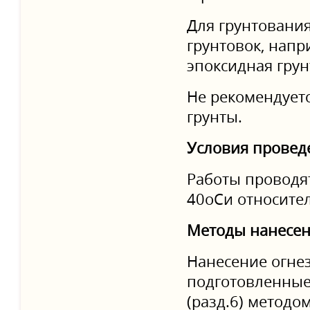
Для грунтовани
грунтовок, напр
эпоксидная грун
Не рекомендует
грунты.
Условия провед
Работы проводят
40оСи относител
Методы нанесе
Нанесение огнез
подготовленные
(разд.6) методо