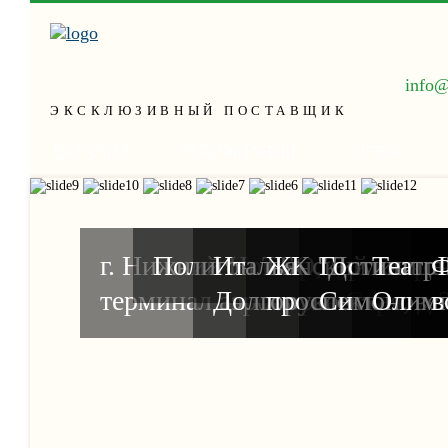
info@
ЭКСКЛЮЗИВНЫЙ ПОСТАВЩИК
КАТАЛОГ
О КОМПАНИИ
ЦЕНЫ
г. Нижний Новгород, новый
Полигон ТБО, Ярославск
Итальянский кварта
ЖК "Доминион
Гостиница 
Театр 
Ф
терминал аэропорта Стригин
Долгоруковская, д.
проспект
Симоновск
Олимп
в